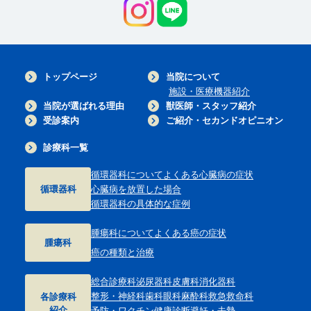
トップページ
当院について
施設・医療機器紹介
当院が選ばれる理由
獣医師・スタッフ紹介
受診案内
ご紹介・セカンドオピニオン
診療科一覧
循環器科について
よくある心臓病の症状
循環器科
心臓病を放置した場合
循環器科の具体的な症例
腫瘍科について
よくある癌の症状
腫瘍科
癌の種類と治療
総合診療科
泌尿器科
皮膚科
消化器科
整形・神経科
歯科
眼科
麻酔科
救急救命科
各診療科
紹介
予防・ワクチン
健康診断
避妊・去勢