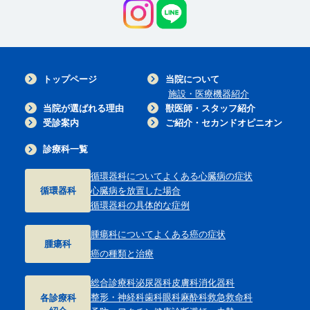
トップページ
当院について
施設・医療機器紹介
当院が選ばれる理由
獣医師・スタッフ紹介
受診案内
ご紹介・セカンドオピニオン
診療科一覧
循環器科について
よくある心臓病の症状
循環器科
心臓病を放置した場合
循環器科の具体的な症例
腫瘍科について
よくある癌の症状
腫瘍科
癌の種類と治療
総合診療科
泌尿器科
皮膚科
消化器科
整形・神経科
歯科
眼科
麻酔科
救急救命科
各診療科