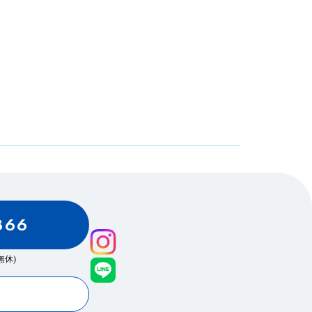
866
0(無休)