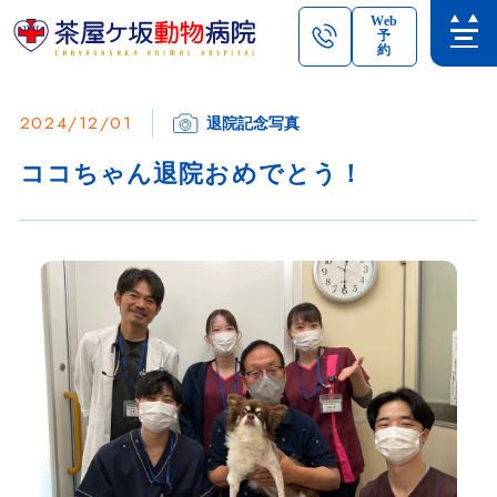
Web
予
約
2024/12/01
退院記念写真
ココちゃん退院おめでとう！