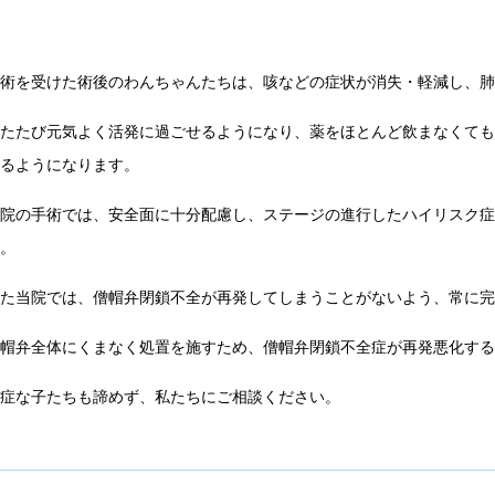
手術を受けた術後のわんちゃんたちは、咳などの症状が消失・軽減し、
ふたたび元気よく活発に過ごせるようになり、薬をほとんど飲まなくて
きるようになります。
当院の手術では、安全面に十分配慮し、ステージの進行したハイリスク
す。
また当院では、僧帽弁閉鎖不全が再発してしまうことがないよう、常に
僧帽弁全体にくまなく処置を施すため、僧帽弁閉鎖不全症が再発悪化す
重症な子たちも諦めず、私たちにご相談ください。