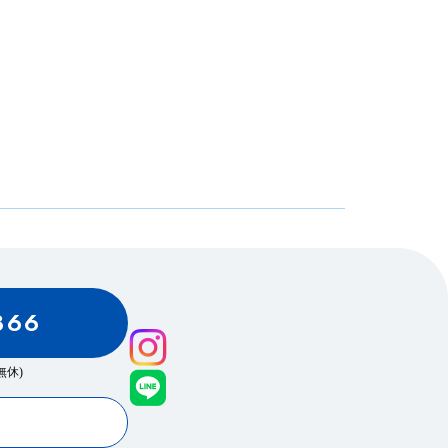
866
0(無休)