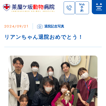
Web
予
約
2024/09/21
退院記念写真
リアンちゃん退院おめでとう！