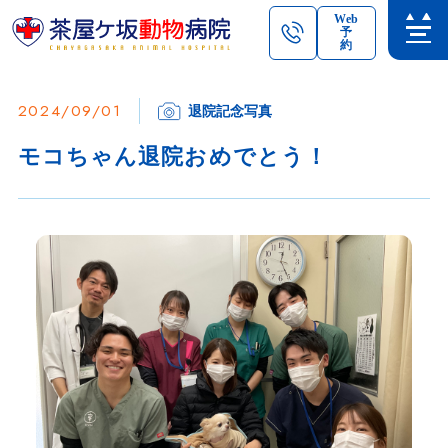
Web
予
約
2024/09/01
退院記念写真
モコちゃん退院おめでとう！