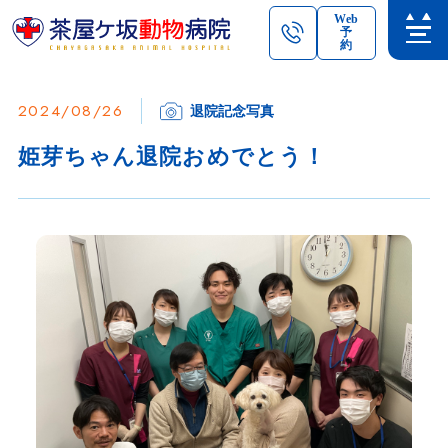
Web
予
約
2024/08/26
退院記念写真
姫芽ちゃん退院おめでとう！