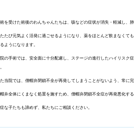
手術を受けた術後のわんちゃんたちは、咳などの症状が消失・軽減し、
ふたたび元気よく活発に過ごせるようになり、薬をほとんど飲まなくて
きるようになります。
当院の手術では、安全面に十分配慮し、ステージの進行したハイリスク
す。
また当院では、僧帽弁閉鎖不全が再発してしまうことがないよう、常に
僧帽弁全体にくまなく処置を施すため、僧帽弁閉鎖不全症が再発悪化す
重症な子たちも諦めず、私たちにご相談ください。