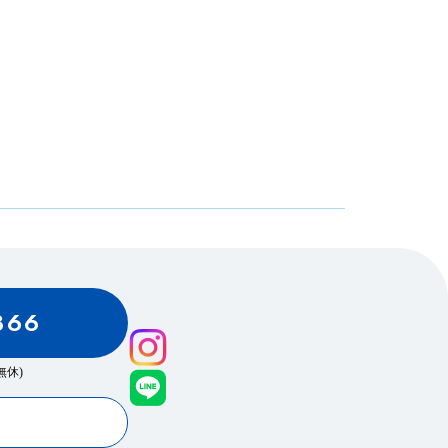
866
0(無休)