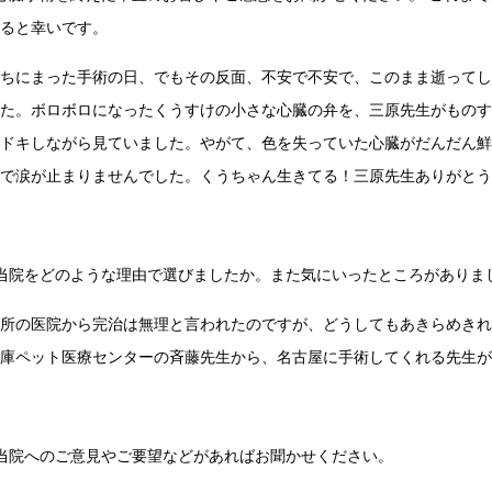
さると幸いです。
待ちにまった手術の日、でもその反面、不安で不安で、このまま逝って
した。ボロボロになったくうすけの小さな心臓の弁を、三原先生がもの
キドキしながら見ていました。やがて、色を失っていた心臓がだんだん
動で涙が止まりませんでした。くうちゃん生きてる！三原先生ありがと
■当院をどのような理由で選びましたか。また気にいったところがありま
近所の医院から完治は無理と言われたのですが、どうしてもあきらめき
兵庫ペット医療センターの斉藤先生から、名古屋に手術してくれる先生
当院へのご意見やご要望などがあればお聞かせください。