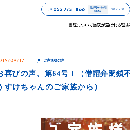
052-773-1866
電話受付時間
9:00-17:30
（無休）
当院について
当院が選ばれる理由
019/09/17
ご家族様の声
お喜びの声、第64号！（僧帽弁閉鎖
うすけちゃんのご家族から）