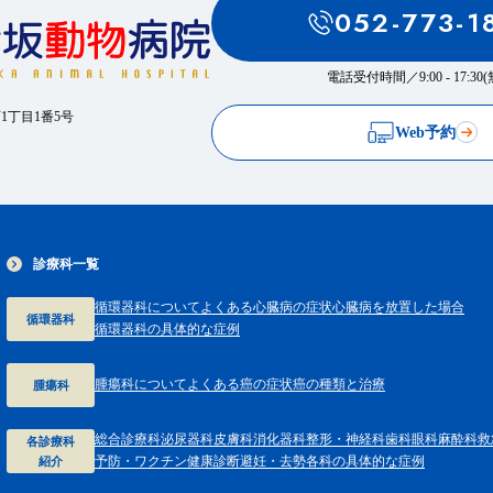
052-773-1
電話受付時間／
9:00 - 17:3
西1丁目1番5号
Web予約
診療科一覧
循環器科について
よくある心臓病の症状
心臓病を放置した場合
循環器科
循環器科の具体的な症例
腫瘍科について
よくある癌の症状
癌の種類と治療
腫瘍科
総合診療科
泌尿器科
皮膚科
消化器科
整形・神経科
歯科
眼科
麻酔科
救
各診療科
予防・ワクチン
健康診断
避妊・去勢
各科の具体的な症例
紹介