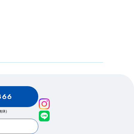
866
0(無休)