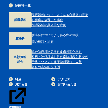
診療科一覧
循環器科について
よくある心臓病の症状
循環器科
心臓病を放置した場合
循環器科の具体的な症例
腫瘍科について
よくある癌の症状
腫瘍科
癌の種類と治療
総合診療科
泌尿器科
皮膚科
消化器科
整形・神経科
歯科
眼科
麻酔科
救急救命科
各診療科
紹介
予防・ワクチン
健康診断
避妊・去勢
各科の具体的な症例
料金
アクセス
お知らせ
お問い合わせ
採用情報