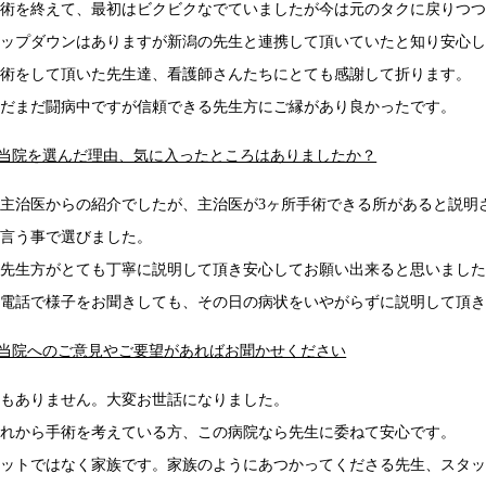
手術を終えて、最初はビクビクなでていましたが今は元のタクに戻りつつ
アップダウンはありますが新潟の先生と連携して頂いていたと知り安心
手術をして頂いた先生達、看護師さんたちにとても感謝して折ります。
まだまだ闘病中ですが信頼できる先生方にご縁があり良かったです。
.当院を選んだ理由、気に入ったところはありましたか？
・主治医からの紹介でしたが、主治医が3ヶ所手術できる所があると説明
と言う事で選びました。
・先生方がとても丁寧に説明して頂き安心してお願い出来ると思いまし
・電話で様子をお聞きしても、その日の病状をいやがらずに説明して頂
.当院へのご意見やご要望があればお聞かせください
何もありません。大変お世話になりました。
これから手術を考えている方、この病院なら先生に委ねて安心です。
ペットではなく家族です。家族のようにあつかってくださる先生、スタ