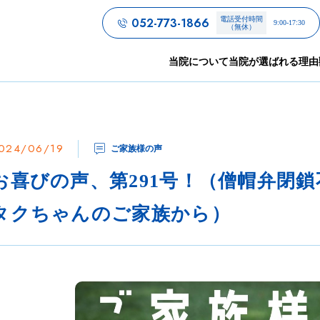
052-773-1866
電話受付時間
9:00-17:30
（無休）
当院について
当院が選ばれる理由
024/06/19
ご家族様の声
お喜びの声、第291号！（僧帽弁閉
タクちゃんのご家族から）