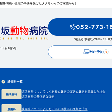
僧帽弁閉鎖不全症の手術を受けたタクちゃんのご家族から）
052-773-1
電話受付時間／
9:00 - 17:3
西1丁目1番5号
Web予約
診療科一覧
循環器科について
よくある心臓病の症状
心臓病を放置した場合
循環器科
循環器科の具体的な症例
腫瘍科について
よくある癌の症状
癌の種類と治療
腫瘍科