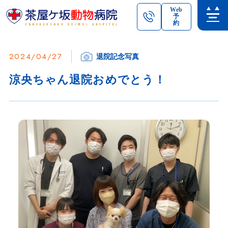
Web
予
約
2024/04/27
退院記念写真
涼央ちゃん退院おめでとう！