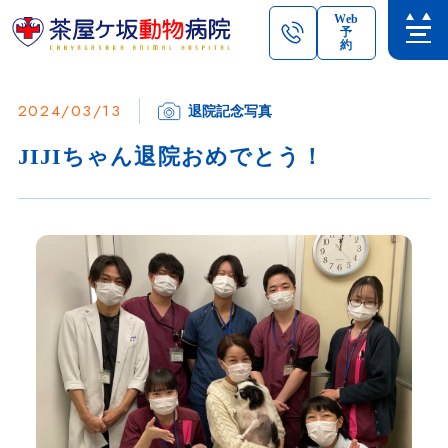
Web
予
約
2024/03/13
退院記念写真
JIJIちゃん退院おめでとう！