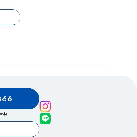
866
0(無休)