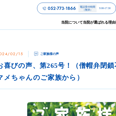
052-773-1866
電話受付時間
9:00-17:30
（無休）
当院について
当院が選ばれる理由
024/02/15
ご家族様の声
お喜びの声、第265号！（僧帽弁閉
マメちゃんのご家族から）