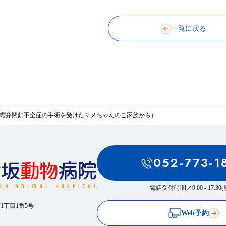
一覧に戻る
僧帽弁閉鎖不全症の手術を受けたマメちゃんのご家族から）
052-773-1
電話受付時間／
9:00 - 17:3
西1丁目1番5号
Web予約