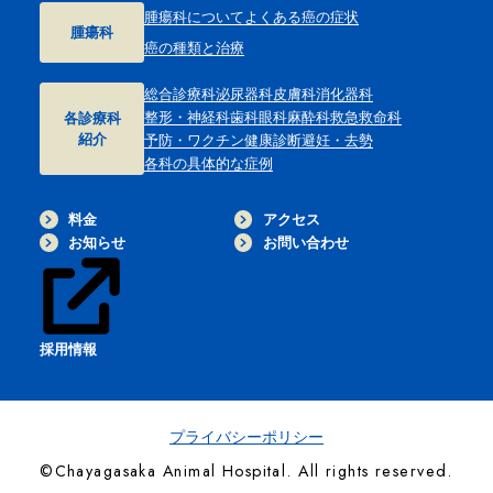
腫瘍科について
よくある癌の症状
腫瘍科
癌の種類と治療
総合診療科
泌尿器科
皮膚科
消化器科
整形・神経科
歯科
眼科
麻酔科
救急救命科
各診療科
紹介
予防・ワクチン
健康診断
避妊・去勢
各科の具体的な症例
料金
アクセス
お知らせ
お問い合わせ
採用情報
プライバシーポリシー
©Chayagasaka Animal Hospital. All rights reserved.