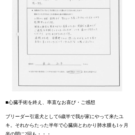
■心臓手術を終え、率直なお喜び・ご感想
ブリーダー引退犬として6歳半で我が家にやって来たユ
キ。それからたった半年で心臓病とわかり肺水腫も1ヶ月
半の間に2回も・・・。