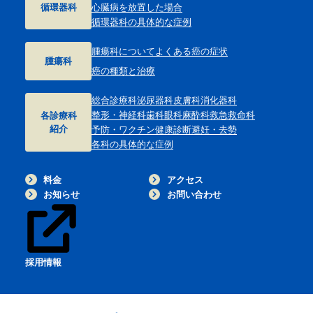
循環器科
心臓病を放置した場合
循環器科の具体的な症例
腫瘍科について
よくある癌の症状
腫瘍科
癌の種類と治療
総合診療科
泌尿器科
皮膚科
消化器科
整形・神経科
歯科
眼科
麻酔科
救急救命科
各診療科
紹介
予防・ワクチン
健康診断
避妊・去勢
各科の具体的な症例
料金
アクセス
お知らせ
お問い合わせ
採用情報