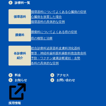
診療科一覧
循環器科について
よくある心臓病の症状
循環器科
心臓病を放置した場合
循環器科の具体的な症例
腫瘍科について
よくある癌の症状
腫瘍科
癌の種類と治療
総合診療科
泌尿器科
皮膚科
消化器科
整形・神経科
歯科
眼科
麻酔科
救急救命科
各診療科
紹介
予防・ワクチン
健康診断
避妊・去勢
各科の具体的な症例
料金
アクセス
お知らせ
お問い合わせ
採用情報