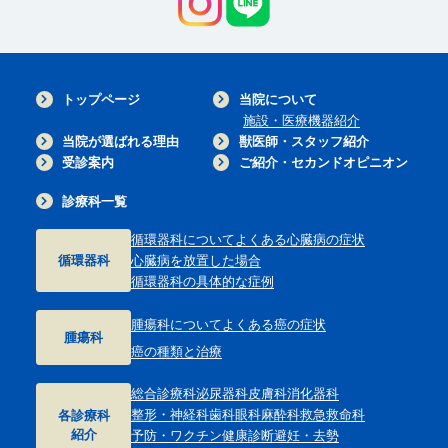
トップページ
当院について
施設・医療機器紹介
当院が選ばれる理由
獣医師・スタッフ紹介
受診案内
ご紹介・セカンドオピニオン
診療科一覧
循環器科について
よくある心臓病の症状
循環器科
心臓病を放置した場合
循環器科の具体的な症例
腫瘍科について
よくある癌の症状
腫瘍科
癌の種類と治療
総合診療科
泌尿器科
皮膚科
消化器科
整形・神経科
歯科
眼科
麻酔科
救急救命科
各診療科
紹介
予防・ワクチン
健康診断
避妊・去勢