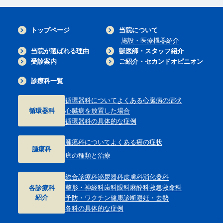
トップページ
当院について
施設・医療機器紹介
当院が選ばれる理由
獣医師・スタッフ紹介
受診案内
ご紹介・セカンドオピニオン
診療科一覧
循環器科について
よくある心臓病の症状
循環器科
心臓病を放置した場合
循環器科の具体的な症例
腫瘍科について
よくある癌の症状
腫瘍科
癌の種類と治療
総合診療科
泌尿器科
皮膚科
消化器科
整形・神経科
歯科
眼科
麻酔科
救急救命科
各診療科
紹介
予防・ワクチン
健康診断
避妊・去勢
各科の具体的な症例