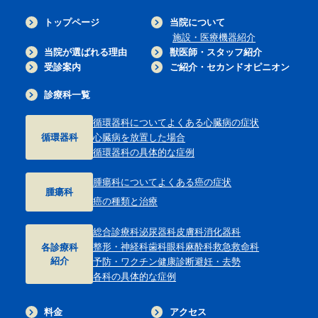
トップページ
当院について
施設・医療機器紹介
当院が選ばれる理由
獣医師・スタッフ紹介
受診案内
ご紹介・セカンドオピニオン
診療科一覧
循環器科について
よくある心臓病の症状
循環器科
心臓病を放置した場合
循環器科の具体的な症例
腫瘍科について
よくある癌の症状
腫瘍科
癌の種類と治療
総合診療科
泌尿器科
皮膚科
消化器科
整形・神経科
歯科
眼科
麻酔科
救急救命科
各診療科
紹介
予防・ワクチン
健康診断
避妊・去勢
各科の具体的な症例
料金
アクセス