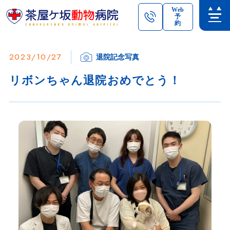
Web
予
約
2023/10/27
退院記念写真
リボンちゃん退院おめでとう！