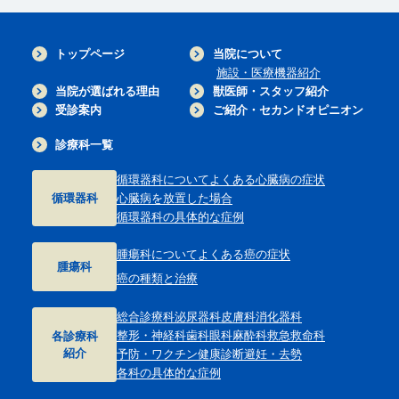
トップページ
当院について
施設・医療機器紹介
当院が選ばれる理由
獣医師・スタッフ紹介
受診案内
ご紹介・セカンドオピニオン
診療科一覧
循環器科について
よくある心臓病の症状
循環器科
心臓病を放置した場合
循環器科の具体的な症例
腫瘍科について
よくある癌の症状
腫瘍科
癌の種類と治療
総合診療科
泌尿器科
皮膚科
消化器科
整形・神経科
歯科
眼科
麻酔科
救急救命科
各診療科
紹介
予防・ワクチン
健康診断
避妊・去勢
各科の具体的な症例