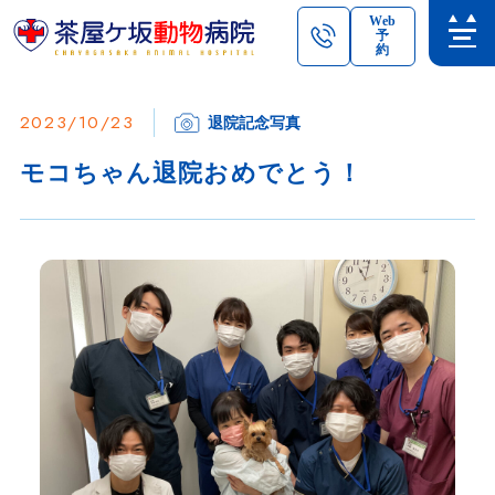
Web
予
約
2023/10/23
退院記念写真
モコちゃん退院おめでとう！