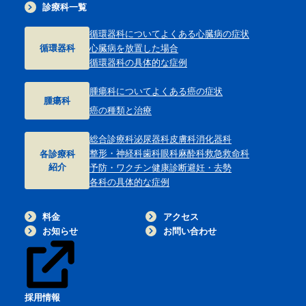
診療科一覧
循環器科について
よくある心臓病の症状
循環器科
心臓病を放置した場合
循環器科の具体的な症例
腫瘍科について
よくある癌の症状
腫瘍科
癌の種類と治療
総合診療科
泌尿器科
皮膚科
消化器科
整形・神経科
歯科
眼科
麻酔科
救急救命科
各診療科
紹介
予防・ワクチン
健康診断
避妊・去勢
各科の具体的な症例
料金
アクセス
お知らせ
お問い合わせ
採用情報