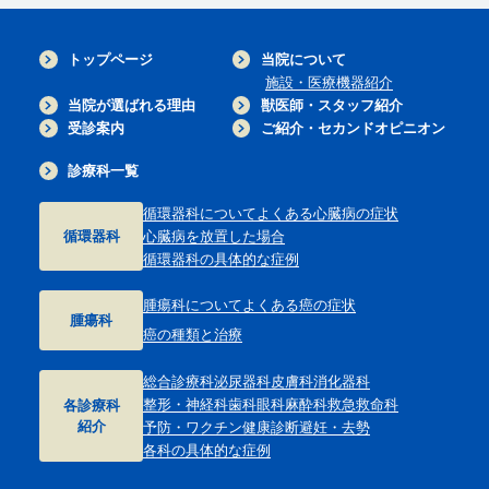
トップページ
当院について
施設・医療機器紹介
当院が選ばれる理由
獣医師・スタッフ紹介
受診案内
ご紹介・セカンドオピニオン
診療科一覧
循環器科について
よくある心臓病の症状
循環器科
心臓病を放置した場合
循環器科の具体的な症例
腫瘍科について
よくある癌の症状
腫瘍科
癌の種類と治療
総合診療科
泌尿器科
皮膚科
消化器科
整形・神経科
歯科
眼科
麻酔科
救急救命科
各診療科
紹介
予防・ワクチン
健康診断
避妊・去勢
各科の具体的な症例