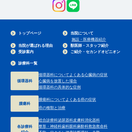
トップページ
当院について
施設・医療機器紹介
当院が選ばれる理由
獣医師・スタッフ紹介
受診案内
ご紹介・セカンドオピニオン
診療科一覧
循環器科について
よくある心臓病の症状
循環器科
心臓病を放置した場合
循環器科の具体的な症例
腫瘍科について
よくある癌の症状
腫瘍科
癌の種類と治療
総合診療科
泌尿器科
皮膚科
消化器科
整形・神経科
歯科
眼科
麻酔科
救急救命科
各診療科