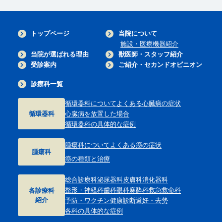
トップページ
当院について
施設・医療機器紹介
当院が選ばれる理由
獣医師・スタッフ紹介
受診案内
ご紹介・セカンドオピニオン
診療科一覧
循環器科について
よくある心臓病の症状
循環器科
心臓病を放置した場合
循環器科の具体的な症例
腫瘍科について
よくある癌の症状
腫瘍科
癌の種類と治療
総合診療科
泌尿器科
皮膚科
消化器科
整形・神経科
歯科
眼科
麻酔科
救急救命科
各診療科
紹介
予防・ワクチン
健康診断
避妊・去勢
各科の具体的な症例