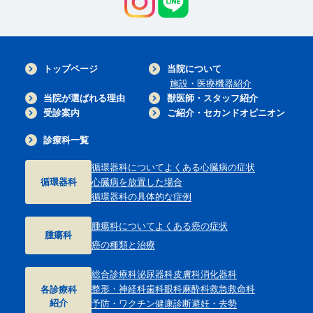
トップページ
当院について
施設・医療機器紹介
当院が選ばれる理由
獣医師・スタッフ紹介
受診案内
ご紹介・セカンドオピニオン
診療科一覧
循環器科について
よくある心臓病の症状
循環器科
心臓病を放置した場合
循環器科の具体的な症例
腫瘍科について
よくある癌の症状
腫瘍科
癌の種類と治療
総合診療科
泌尿器科
皮膚科
消化器科
整形・神経科
歯科
眼科
麻酔科
救急救命科
各診療科
紹介
予防・ワクチン
健康診断
避妊・去勢