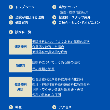
トップページ
当院について
施設・医療機器紹介
当院が選ばれる理由
獣医師・スタッフ紹介
受診案内
ご紹介・セカンドオピニオン
診療科一覧
循環器科について
よくある心臓病の症状
循環器科
心臓病を放置した場合
循環器科の具体的な症例
腫瘍科について
よくある癌の症状
腫瘍科
癌の種類と治療
総合診療科
泌尿器科
皮膚科
消化器科
整形・神経科
歯科
眼科
麻酔科
救急救命科
各診療科
紹介
予防・ワクチン
健康診断
避妊・去勢
各科の具体的な症例
料金
アクセス