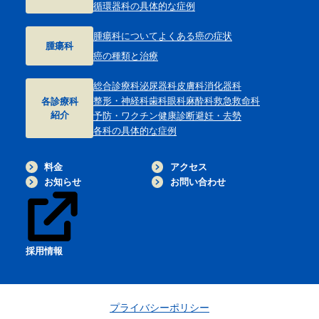
循環器科の具体的な症例
腫瘍科について
よくある癌の症状
腫瘍科
癌の種類と治療
総合診療科
泌尿器科
皮膚科
消化器科
整形・神経科
歯科
眼科
麻酔科
救急救命科
各診療科
紹介
予防・ワクチン
健康診断
避妊・去勢
各科の具体的な症例
料金
アクセス
お知らせ
お問い合わせ
採用情報
プライバシーポリシー