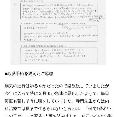
■心臓手術を終えたご感想
病気の進行はゆるやかだったので楽観視していましたが
今年に入って特に３月頃か急速に悪化したようで、毎日
何度も苦しそうに咳をしていました。寺門先生からは内
科治療では夏まで生きられないと言われ、『何で1番若い
この子が…』と家族3人落ち込みました。(4匹いるので)手