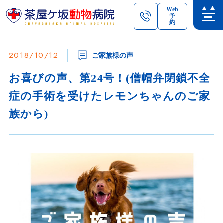
Web
予
約
2018/10/12
ご家族様の声
お喜びの声、第24号！(僧帽弁閉鎖不全
症の手術を受けたレモンちゃんのご家
族から)