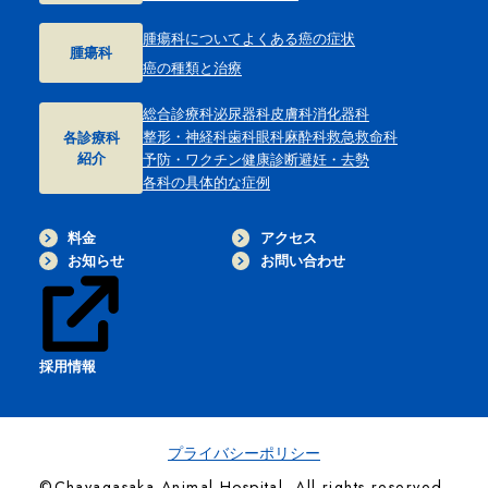
腫瘍科について
よくある癌の症状
腫瘍科
癌の種類と治療
総合診療科
泌尿器科
皮膚科
消化器科
整形・神経科
歯科
眼科
麻酔科
救急救命科
各診療科
紹介
予防・ワクチン
健康診断
避妊・去勢
各科の具体的な症例
料金
アクセス
お知らせ
お問い合わせ
採用情報
プライバシーポリシー
©Chayagasaka Animal Hospital. All rights reserved.