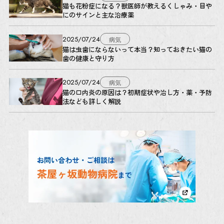
猫も花粉症になる？獣医師が教えるくしゃみ・目や
にのサインと主な治療薬
2025/07/24
病気
猫は虫歯にならないって本当？知っておきたい猫の
歯の健康と守り方
2025/07/24
病気
猫の口内炎の原因は？初期症状や治し方・薬・予防
法なども詳しく解説