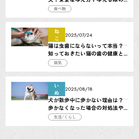
注意点など獣医師が徹底解説
食べ物
ね
2025/
07/24
こ
猫は虫歯にならないって本当？
知っておきたい猫の歯の健康と
守り方
病気
い
2025/
08/18
ぬ
犬が散歩中に歩かない理由は？
歩かなくなった場合の対処法やN
G行動について解説
生活/くらし