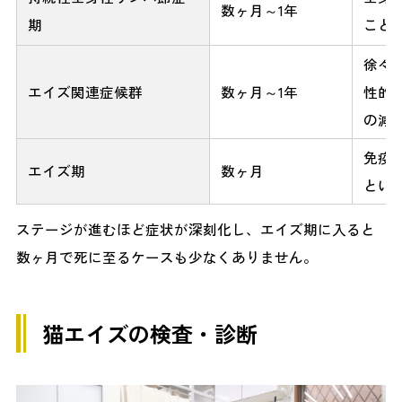
数ヶ月～1年
期
こと
徐々
エイズ関連症候群
数ヶ月～1年
性的
の減
免疫
エイズ期
数ヶ月
とい
ステージが進むほど症状が深刻化し、エイズ期に入ると
数ヶ月で死に至るケースも少なくありません。
猫エイズの検査・診断