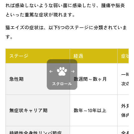
れば感染しないような弱い菌に感染したり、腫瘍や脳炎
といった重篤な症状が現れます。
猫エイズの症状は、以下5つのステージに分類されていま
す。
ステージ
経過
症状
一時
急性期
数週間～数ヶ月
次の
外見
無症状キャリア期
数年～10年以上
体内
持続性全身性リンパ節症
全身